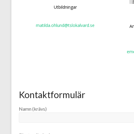
Utbildningar
matilda.ohlund@tslokalvard.se
An
eme
Kontaktformulär
Namn (krävs)