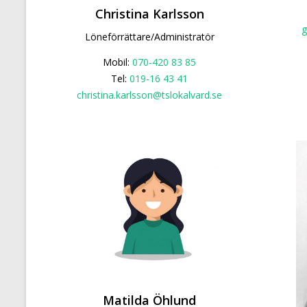
Christina Karlsson
g
Löneförrättare/Administratör
Mobil:
070-420 83 85
Tel:
019-16 43 41
christina.karlsson@tslokalvard.se
Matilda Öhlund