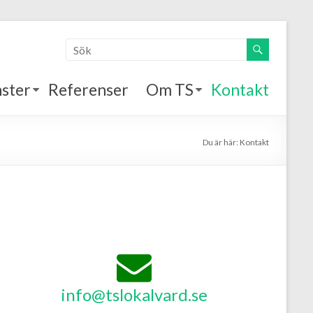
nster
Referenser
Om TS
Kontakt
Du är här:
Kontakt
info@tslokalvard.se