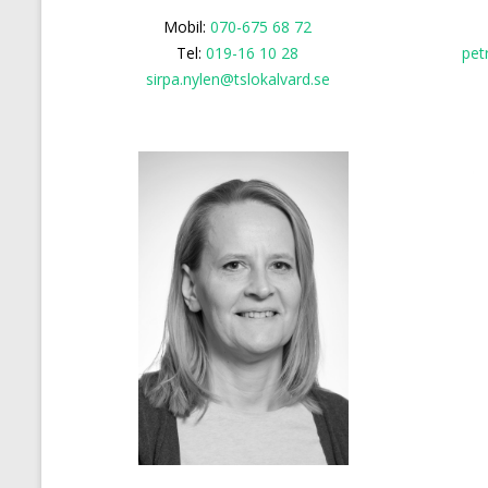
Mobil:
070-675 68 72
Tel:
019-16 10 28
pet
sirpa.nylen@tslokalvard.se