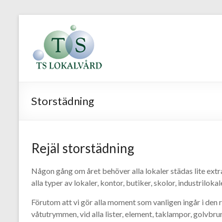
Hoppa
till
TS
Örebro
innehåll
Städning
Lokalvård
Storstädning
Rejäl storstädning
Någon gång om året behöver alla lokaler städas lite extra 
alla typer av lokaler, kontor, butiker, skolor, industriloka
Förutom att vi gör alla moment som vanligen ingår i den
våtutrymmen, vid alla lister, element, taklampor, golvbrun