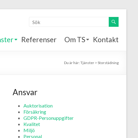
nster
Referenser
Om TS
Kontakt
Du är här:
Tjänster
>
Storstädning
Ansvar
Auktorisation
Försäkring
GDPR-Personuppgifter
Kvalitet
Miljö
Personal